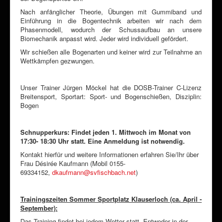
Nach anfänglicher Theorie, Übungen mit Gummiband und
Einführung in die Bogentechnik arbeiten wir nach dem
Phasenmodell, wodurch der Schussaufbau an unsere
Biomechanik anpasst wird. Jeder wird individuell gefördert.
Wir schießen alle Bogenarten und keiner wird zur Teilnahme an
Wettkämpfen gezwungen.
Unser Trainer Jürgen Möckel hat die DOSB-Trainer C-Lizenz
Breitensport, Sportart: Sport- und Bogenschießen, Disziplin:
Bogen
Schnupperkurs: Findet jeden 1. Mittwoch im Monat von
17:30- 18:30 Uhr statt.
Eine Anmeldung ist notwendig.
Kontakt hierfür und weitere Informationen erfahren Sie/Ihr über
Frau Désirée Kaufmann (Mobil 0155-
69334152,
dkaufmann@svfischbach.net
)
Trainingszeiten Sommer Sportplatz Klauserloch (ca. April -
September):
Das Training findet bei jedem Wetter statt. Entweder in der