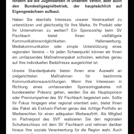
fördern sie die Jugendarbeit in unserem Verein, aber auch
den Bundesligaspielbetrieb, der hauptsächlich auf
Eigengewächsen aufbaut.
Haben Sie ebenfalls Interesse, unserer Vereinsarbeit zu
unterstützen und gleichzeitig für Ihre Marke, Ihr Produkt oder
Ihr Unternehmen zu werben? Ein Sponsorship beim SV
Fischbach bietet Ihnen vielfältigste
Kommunikationsmöglichkeiten. Hallenwerbung,
Mediakommunikation oder simple Unterstützung eines
regionalen Vereins – für jeden Schwerpunkt können wir Ihnen
ein umfassendes Maßnahmenpaket schnüren, welches genau
auf Ihre individuellen Bedürfnisse ausgerichtet ist.
Unsere Standardpakete bieten Ihnen eine Auswahl an
zielgerichteten Maßnahmen für bestimmte
Kommunikationsausrichtungen. Wenn Ihre Interessen in
Richtung eines umfassenden Sponsoringpaketes mit
bundesweiter Präsenz gehen, werden Sie als Hauptsponsor
oder Premiumpartner des SV Fischbach begeistert sein. Sollte
Ihr Fokus hingegen eher regional orientiert sein, bietet Ihnen
das Paket als Exklusiv-Partner genau das richtige Portfolio an
Werberechten für einen adäquaten Werbeauftritt. Als Mitglied
im Partnerpool des SVF realisieren Sie den regionalen
Schulterschluss mit dem SV Fischbach und nehmen darüber
hinaus Ihre soziale Verantwortung für die Region wahr. Auch