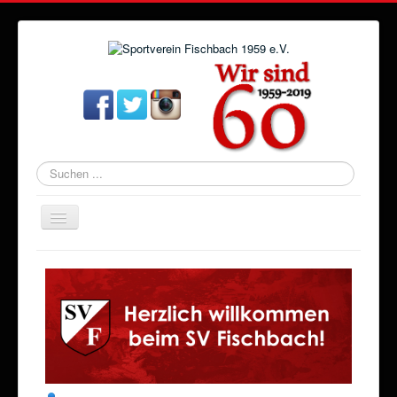
Suchen
...
Navigation
an/aus
Startseite
Aktuelles
Verein
Abteilungen
Veranstaltungen