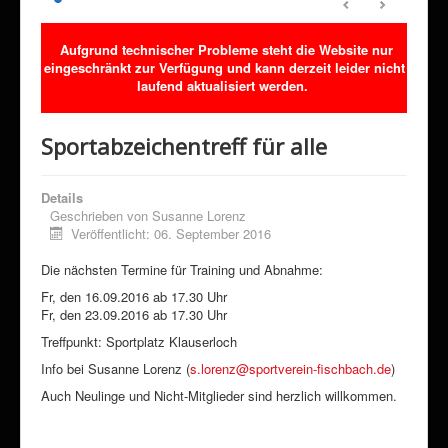
Sponsoring
Aufgrund technischer Probleme steht die Website nur
Förderverein
eingeschränkt zur Verfügung und kann derzeit leider nicht
Downloads
laufend aktualisiert werden.
Kontakt
Sportabzeichentreff für alle
Klimaschutz
Details
Geschrieben von
Susanne Lorenz
Veröffentlicht: 06. September 2016
Die nächsten Termine für Training und Abnahme:
Fr, den 16.09.2016 ab 17.30 Uhr
Fr, den 23.09.2016 ab 17.30 Uhr
Treffpunkt: Sportplatz Klauserloch
Info bei Susanne Lorenz (
s.lorenz@sportverein-fischbach.de
)
Auch Neulinge und Nicht-Mitglieder sind herzlich willkommen.