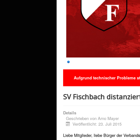
Aufgrund technischer Probleme ste
SV Fischbach distanzier
Details
Geschrieben von
Arno Mayer
Veröffentlicht: 23. Juli 2015
Liebe Mitglieder, liebe Bürger der Verba