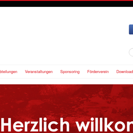
S
...
bteilungen
Veranstaltungen
Sponsoring
Förderverein
Download