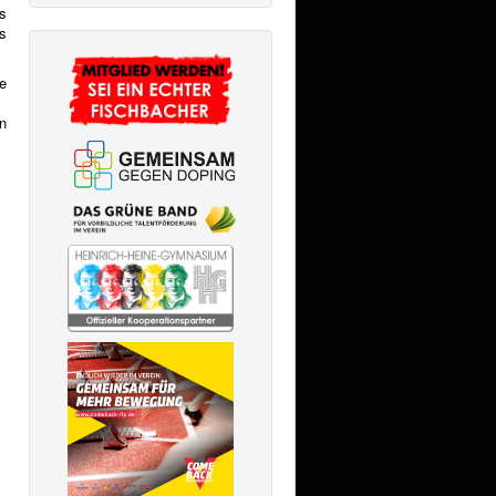
s
s
e
n