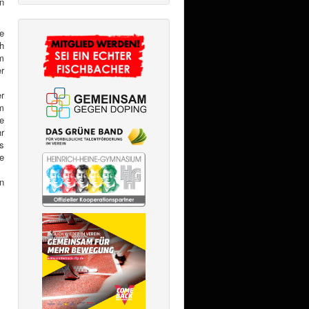
n
e
h
m
r
r
m
e
r
s
e
n