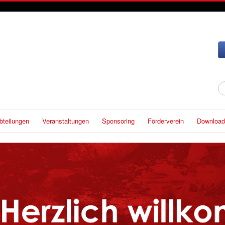
S
...
bteilungen
Veranstaltungen
Sponsoring
Förderverein
Download