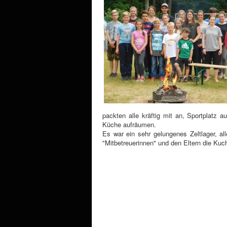
packten alle kräftig mit an, Sportplatz 
Küche aufräumen.
Es war ein sehr gelungenes Zeltlager, a
"Mitbetreuerinnen" und den Eltern die Kuc