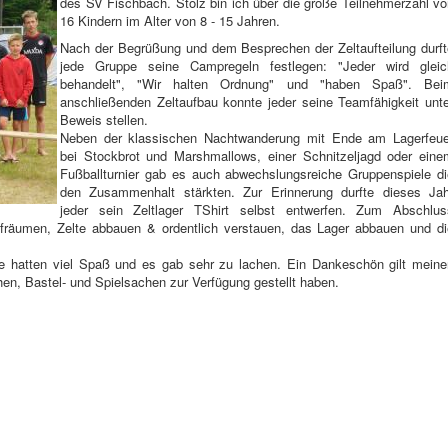
des SV Fischbach. Stolz bin ich über die große Teilnehmerzahl vo
16 Kindern im Alter von 8 - 15 Jahren.
Nach der Begrüßung und dem Besprechen der Zeltaufteilung durft
jede Gruppe seine Campregeln festlegen: "Jeder wird gleic
behandelt", "Wir halten Ordnung" und "haben Spaß". Bei
anschließenden Zeltaufbau konnte jeder seine Teamfähigkeit unte
Beweis stellen.
Neben der klassischen Nachtwanderung mit Ende am Lagerfeue
bei Stockbrot und Marshmallows, einer Schnitzeljagd oder eine
Fußballturnier gab es auch abwechslungsreiche Gruppenspiele di
den Zusammenhalt stärkten. Zur Erinnerung durfte dieses Jah
jeder sein Zeltlager TShirt selbst entwerfen. Zum Abschlus
aufräumen, Zelte abbauen & ordentlich verstauen, das Lager abbauen und di
lle hatten viel Spaß und es gab sehr zu lachen. Ein Dankeschön gilt meine
hen, Bastel- und Spielsachen zur Verfügung gestellt haben.