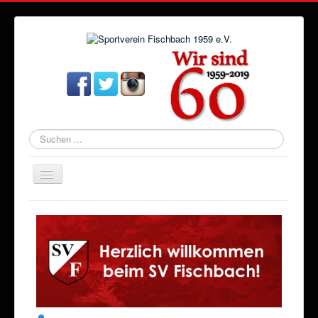
Suchen
...
Navigation
an/aus
Startseite
Aktuelles
Verein
Abteilungen
Veranstaltungen