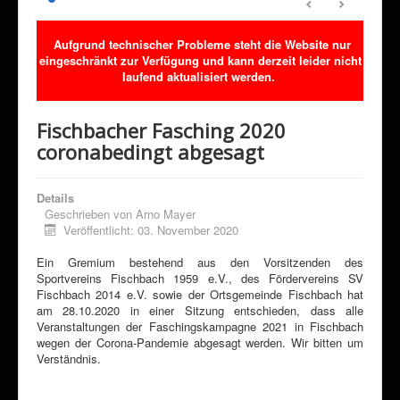
Sponsoring
Aufgrund technischer Probleme steht die Website nur
Förderverein
eingeschränkt zur Verfügung und kann derzeit leider nicht
Downloads
laufend aktualisiert werden.
Kontakt
Fischbacher Fasching 2020
Klimaschutz
coronabedingt abgesagt
Details
Geschrieben von
Arno Mayer
Veröffentlicht: 03. November 2020
Ein Gremium bestehend aus den Vorsitzenden des
Sportvereins Fischbach 1959 e.V., des Fördervereins SV
Fischbach 2014 e.V. sowie der Ortsgemeinde Fischbach hat
am 28.10.2020 in einer Sitzung entschieden, dass alle
Veranstaltungen der Faschingskampagne 2021 in Fischbach
wegen der Corona-Pandemie abgesagt werden. Wir bitten um
Verständnis.