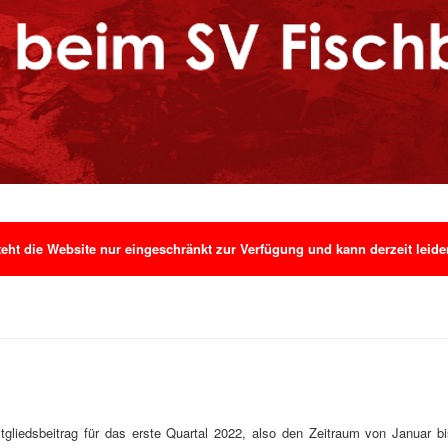
ht die Website nur eingeschränkt zur Verfügung und kann derzeit leider 
itgliedsbeitrag für das erste Quartal 2022, also den Zeitraum von Januar b