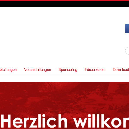
S
...
bteilungen
Veranstaltungen
Sponsoring
Förderverein
Download