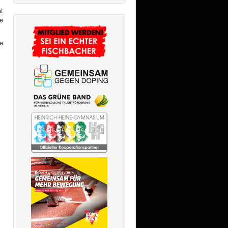
t
e
ne