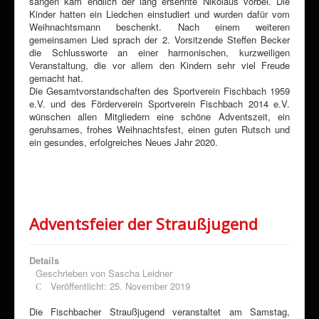
sangen kam endlich der lang ersehnte Nikolaus vorbei. Die
Kinder hatten ein Liedchen einstudiert und wurden dafür vom
Weihnachtsmann beschenkt. Nach einem weiteren
gemeinsamen Lied sprach der 2. Vorsitzende Steffen Becker
die Schlussworte an einer harmonischen, kurzweiligen
Veranstaltung, die vor allem den Kindern sehr viel Freude
gemacht hat.
Die Gesamtvorstandschaften des Sportverein Fischbach 1959
e.V. und des Förderverein Sportverein Fischbach 2014 e.V.
wünschen allen Mitgliedern eine schöne Adventszeit, ein
geruhsames, frohes Weihnachtsfest, einen guten Rutsch und
ein gesundes, erfolgreiches Neues Jahr 2020.
Adventsfeier der Straußjugend
Details
Geschrieben von
Sascha Leidner
Veröffentlicht: 25. November 2019
Die Fischbacher Straußjugend veranstaltet am Samstag,