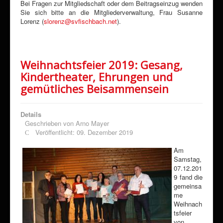
Bei Fragen zur Mitgliedschaft oder dem Beitragseinzug wenden
Sie sich bitte an die Mitgliederverwaltung, Frau Susanne
Lorenz (
slorenz@svfischbach.net
).
Weihnachtsfeier 2019: Gesang,
Kindertheater, Ehrungen und
gemütliches Beisammensein
Details
Geschrieben von
Arno Mayer
Veröffentlicht: 09. Dezember 2019
Am
Samstag,
07.12.201
9 fand die
gemeinsa
me
Weihnach
tsfeier
von