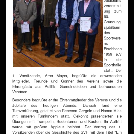
Jubiläums
veranstalt
ung zum
60.
Gründung
sjubiläum
des
Sportverei
ns
Fischbach
1959 e.V
in der
Sporthalle
statt. Der
1. Vorsitzende, Arno Mayer, begrüßte die anwesenden
Mitglieder, Freunde und Gönner des Vereins sowie die
Ehrengäste aus Politik, Gemeindeleben und befreundeten
Vereinen.
Besonders begrüßte er die Ehrenmitglieder des Vereins und die
Jubilare des heutigen Abends. Danach fand eine
Turnvorführung, geleitet von Rebecca Gergele und Hanna Mick
mit unseren Turnkindern statt. Gekonnt präsentierten sie
Übungen mit Trampolin, Bodenturnen und Kasten. Ihr Auftritt
wurde mit großem Applaus belohnt. Der Vortrag des 1.
Vorsitzenden über die Geschichte des SVF mit dem Titel "Ein