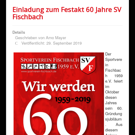
Einladung zum Festakt 60 Jahre SV
Fischbach
Details
Geschrieben von
Arno Mayer
Veröffentlicht: 29. September 2019
Der
Sportvere
in
Fischbac
h 1959
e.V. feiert
im
Oktober
diesen
Jahres
sein 60.
Gründung
sjubiläum
. Aus
diesem