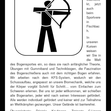
kt, jetzt
auch
beim
Sportvere
in
Fischbac
h.
In
unseren
Kursen
weisen
wir Sie in
die Welt
des Bogensportes ein, so dass sie nach anfänglicher Theorie,
Übungen mit Gummiband und Technikbogen, die Faszination
des Bogenschießens auch mit dem richtigen Bogen erfahren.
Wir arbeiten nach dem KFS-System, wodurch wir den
Schussaufbau, angepasst an unsere Biomechanik, welche uns
der Körper vorgibt Schritt für Schritt… vom Einfachen zum
Schweren erlernen. Bei uns ist jeder willkommen, wir schießen
alle Bogenarten, jeder wird nach seinen Interessen gefördert.
Alle werden individuell gefördert und keiner wird zur Teilnahme
an Wettkämpfen gezwungen. Unser Gelände ist barrierefrei.
Übungsleiterin: Désirée Kaufmann, Trainerin C-Lizenz