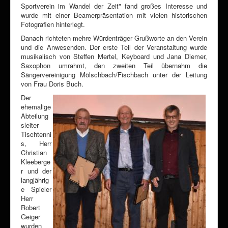
Sportverein im Wandel der Zeit" fand großes Interesse und
wurde mit einer Beamerpräsentation mit vielen historischen
Fotografien hinterlegt.
Danach richteten mehre Würdenträger Grußworte an den Verein
und die Anwesenden. Der erste Teil der Veranstaltung wurde
musikalisch von Steffen Mertel, Keyboard und Jana Diemer,
Saxophon umrahmt, den zweiten Teil übernahm die
Sängervereinigung Mölschbach/Fischbach unter der Leitung
von Frau Doris Buch.
Der
ehemalige
Abteilung
sleiter
Tischtenni
s, Herr
Christian
Kleeberge
r und der
langjährig
e Spieler
Herr
Robert
Geiger
wurden