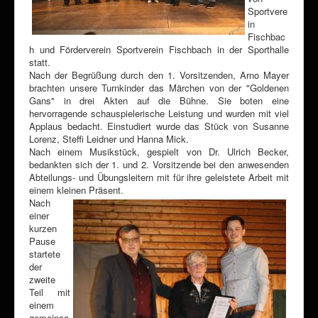
Sportvere
in
Fischbac
h und Förderverein Sportverein Fischbach in der Sporthalle
statt.
Nach der Begrüßung durch den 1. Vorsitzenden, Arno Mayer
brachten unsere Turnkinder das Märchen von der "Goldenen
Gans" in drei Akten auf die Bühne. Sie boten eine
hervorragende schauspielerische Leistung und wurden mit viel
Applaus bedacht. Einstudiert wurde das Stück von Susanne
Lorenz, Steffi Leidner und Hanna Mick.
Nach einem Musikstück, gespielt von Dr. Ulrich Becker,
bedankten sich der 1. und 2. Vorsitzende bei den anwesenden
Abteilungs- und Übungsleitern mit für ihre geleistete Arbeit mit
einem kleinen Präsent.
Nach
einer
kurzen
Pause
startete
der
zweite
Teil mit
einem
gemeinsa