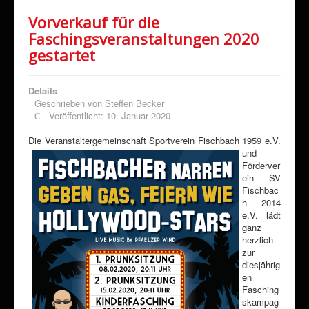
Sponsoring
Vorverkauf für die
Faschingsveranstaltungen 2020
Förderverein
gestartet
Downloads
Kontakt
Details
Geschrieben von
Steffen Becker
Klimaschutz
Veröffentlicht: 10. Januar 2020
Die Veranstaltergemeinschaft Sportverein Fischbach
1959 e.V.
und
Förderver
ein SV
Fischbac
h 2014
e.V. lädt
ganz
herzlich
zur
diesjährig
en
Fasching
skampag