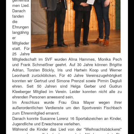
men Lied.
Danach
fanden
die
Ehrungen
langjährig
er
Mitglieder
statt. Für
25 Jahre
Mitgliedschaft im SVF wurden Alina Hammes, Monika Pech
und Frank Schmeißner geehrt. Auf 30 Jahre können Brigitte
Adrian, Torsten Böckly, Iris und Hartwin Koop und Werner
Leonhardt zurückblicken. Für 40 Jahre Vereinszugehörigkeit
konnten wir Gertrud und Simone Prenzel sowie Pirmin Degiuli
ehren. Seit 50 Jahren sind Helga Gerber und Gudrun
Kleeberger Mitglied im Verein. Leider konnten nicht alle zu
ehrenden Personen anwesend sein.
Im Anschluss wurde Frau Gisa Mayer wegen ihrer
außerordentlichen Verdienste um den Sportverein Fischbach
zum Ehrenmitglied ernannt.
Danach konnte Susanne Lorenz 16 Sportabzeichen an Kinder,
Jugendliche und Erwachsene verleihen.
Während die Kinder das Lied von der "Weihnachtsbäckerei"