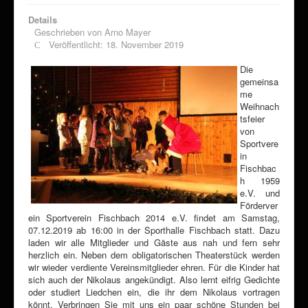
Details
Geschrieben von
Arno Mayer
Veröffentlicht: 18. November 2019
Die
gemeinsa
me
Weihnach
tsfeier
von
Sportvere
in
Fischbac
h 1959
e.V. und
Förderver
ein Sportverein Fischbach 2014 e.V. findet am Samstag,
07.12.2019 ab 16:00 in der Sporthalle Fischbach statt. Dazu
laden wir alle Mitglieder und Gäste aus nah und fern sehr
herzlich ein. Neben dem obligatorischen Theaterstück werden
wir wieder verdiente Vereinsmitglieder ehren. Für die Kinder hat
sich auch der Nikolaus angekündigt. Also lernt eifrig Gedichte
oder studiert Liedchen ein, die ihr dem Nikolaus vortragen
könnt. Verbringen Sie mit uns ein paar schöne Stunden bei